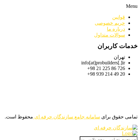
Menu
قوانین
حریم خصوصی
درباره ما
سوالات متداول
خدمات کاربران
تهران
info[at]probuilders[.]ir
726 86 225 21 98+
20 49 214 939 98+
تمامی حقوق برای
سامانه جامع سازندگان حرفه ای
محفوظ است.